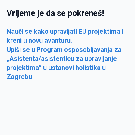
Vrijeme je da se pokreneš!
Nauči se kako upravljati EU projektima i
kreni u novu avanturu.
Upiši se u Program osposobljavanja za
„Asistenta/asistenticu za upravljanje
projektima“ u ustanovi holistika u
Zagrebu
INFO O PROGRAMU:
* Trajanje: 3-4 mjeseca (predavanja 2x tjedno)
* Početak / mjesto izvođenja: listopad 2025. /