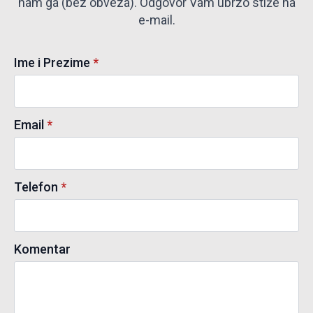
nam ga (bez obveza). Odgovor Vam ubrzo stiže na
e-mail.
Ime i Prezime
*
Email
*
Telefon
*
Komentar